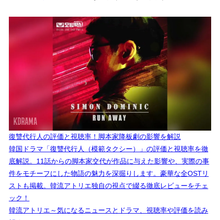
復讐代行人の評価と視聴率！脚本家降板劇の影響を解説
韓国ドラマ「復讐代行人（模範タクシー）」の評価と視聴率を徹
底解説。11話からの脚本家交代が作品に与えた影響や、実際の事
件をモチーフにした物語の魅力を深掘りします。豪華な全OSTリ
ストも掲載。韓流アトリエ独自の視点で綴る徹底レビューをチェ
ック！
韓流アトリエ～気になるニュースとドラマ、視聴率や評価を読み