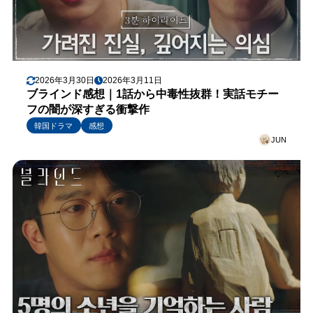
2026年3月30日
2026年3月11日
ブラインド感想｜1話から中毒性抜群！実話モチー
フの闇が深すぎる衝撃作
韓国ドラマ
感想
JUN