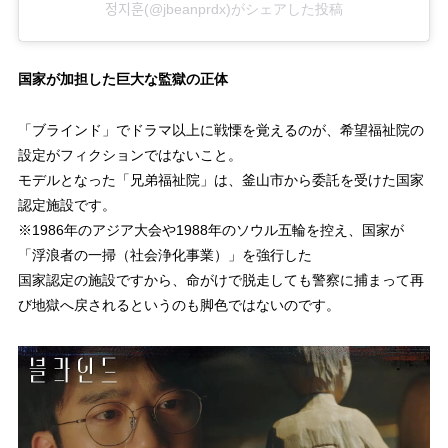
정지훈(@jbeanprdx)がシェアした投稿
国家が加担した巨大な監獄の正体
「ブラインド」でドラマ以上に戦慄を覚えるのが、希望福祉院の
設定がフィクションではないこと。
モデルとなった「兄弟福祉院」は、釜山市から委託を受けた国家
認定施設です。
※1986年のアジア大会や1988年のソウル五輪を控え、国家が
「浮浪者の一掃（社会浄化事業）」を強行した
国家認定の施設ですから、命がけで脱走しても警察に捕まって再
び地獄へ戻されるというのも脚色ではないのです。