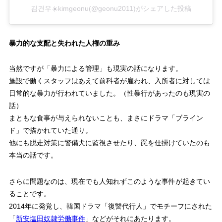
김건우☀️kimgeonu(@geonu2011)がシェアした投稿
暴力的な支配と失われた人権の重み
当然ですが「暴力による管理」も現実の話になります。
施設で働くスタッフはあえて前科者が雇われ、入所者に対しては
日常的な暴力が行われていました。（性暴行があったのも現実の
話）
まともな食事が与えられないことも、まさにドラマ「ブライン
ド」で描かれていた通り。
他にも脱走対策に警備犬に監視させたり、罠を仕掛けていたのも
本当の話です。
さらに問題なのは、現在でも人知れずこのような事件が起きてい
ることです。
2014年に発覚し、韓国ドラマ「復讐代行人」でモチーフにされた
「
新安塩田奴隷労働事件
」などがそれにあたります。