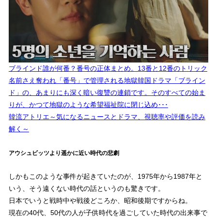
ブラインド誰が何番？番号の正体まとめ。13番と12番のトリック
名前さえ奪われ「番号」で管理される地獄韓国ドラマ「ブライン
ド」の、あまりにも深く暗い復讐の連鎖です。そのすべての始ま
りが、かつて地獄のような希望福祉院に閉じ込め･･･
韓流アトリエ～気になるニュースとドラマ、視聴率や評価を読み
解く～
アウシュビッツより遥かに近い時代の悲劇
しかもこのような事件が起きていたのが、1975年から1987年と
いう、そう遠くない時代の話というのも驚きです。
日本でいうと戦時中や戦後どころか、昭和後期ですからね。
現在の40代、50代の人が子供時代を過ごしていた時代の出来事で