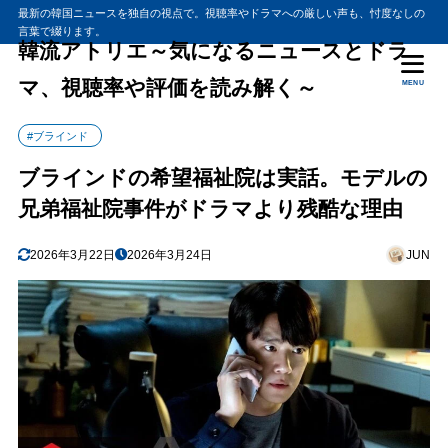
最新の韓国ニュースを独自の視点で。視聴率やドラマへの厳しい声も、忖度なしの
言葉で綴ります。
韓流アトリエ～気になるニュースとドラ
マ、視聴率や評価を読み解く～
MENU
#ブラインド
ブラインドの希望福祉院は実話。モデルの
兄弟福祉院事件がドラマより残酷な理由
2026年3月22日
2026年3月24日
JUN