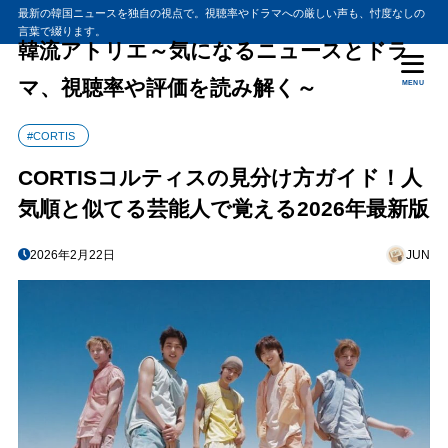
最新の韓国ニュースを独自の視点で。視聴率やドラマへの厳しい声も、忖度なしの
言葉で綴ります。
韓流アトリエ～気になるニュースとドラ
マ、視聴率や評価を読み解く～
MENU
#CORTIS
CORTISコルティスの見分け方ガイド！人
気順と似てる芸能人で覚える2026年最新版
2026年2月22日
JUN