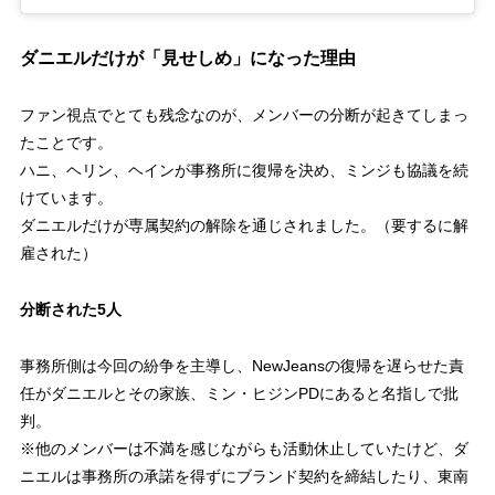
ダニエルだけが「見せしめ」になった理由
ファン視点でとても残念なのが、メンバーの分断が起きてしまっ
たことです。
ハニ、ヘリン、ヘインが事務所に復帰を決め、ミンジも協議を続
けています。
ダニエルだけが専属契約の解除を通じされました。（要するに解
雇された）
分断された5人
事務所側は今回の紛争を主導し、NewJeansの復帰を遅らせた責
任がダニエルとその家族、ミン・ヒジンPDにあると名指しで批
判。
※他のメンバーは不満を感じながらも活動休止していたけど、ダ
ニエルは事務所の承諾を得ずにブランド契約を締結したり、東南