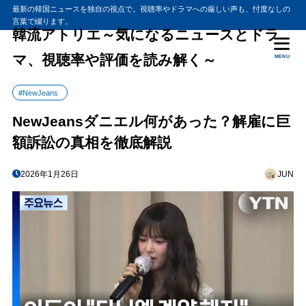
最新の韓国ニュースを独自の視点で。視聴率やドラマへの厳しい声も、忖度なしの
言葉で綴ります。
韓流アトリエ～気になるニュースとドラ
マ、視聴率や評価を読み解く～
MENU
#NewJeans
NewJeansダニエル何があった？解雇に巨
額訴訟の真相を徹底解説
2026年1月26日
JUN