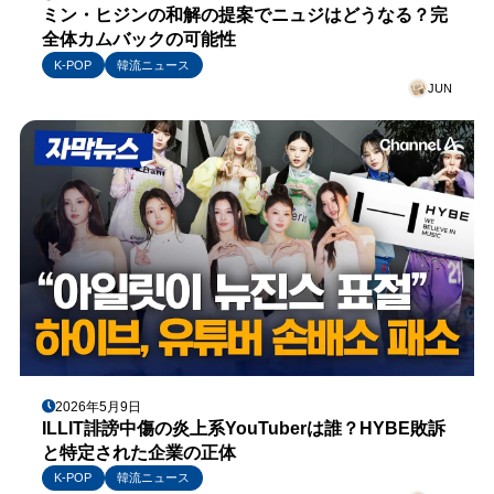
ミン・ヒジンの和解の提案でニュジはどうなる？完
全体カムバックの可能性
K-POP
韓流ニュース
JUN
2026年5月9日
ILLIT誹謗中傷の炎上系YouTuberは誰？HYBE敗訴
と特定された企業の正体
K-POP
韓流ニュース