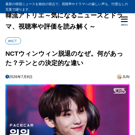
最新の韓国ニュースを独自の視点で。視聴率やドラマへの厳しい声も、忖度なしの
言葉で綴ります。
韓流アトリエ～気になるニュースとドラ
マ、視聴率や評価を読み解く～
MENU
#NCT
NCTウィンウィン脱退のなぜ。何があっ
た？テンとの決定的な違い
2026年7月8日
JUN