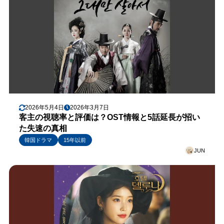
2026年5月4日
2026年3月7日
客主の視聴率と評価は？OST情報と5話延長が招い
た失速の真相
韓国ドラマ
15年以前
JUN