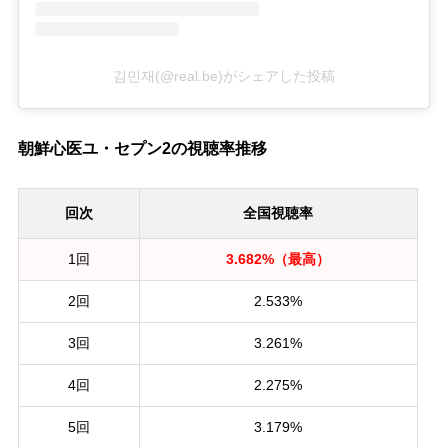
김민재(@real.be)がシェアした投稿
朝鮮心医ユ・セプン2の視聴率推移
回次
全国視聴率
1回
3.682%（最高）
2回
2.533%
3回
3.261%
4回
2.275%
5回
3.179%