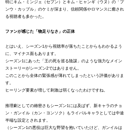
特にキム・ミンジェ（セプン）とキム・ヒャンギ（ウヌ）の「プ
ンウ・カップル」のケミが深まり、信頼関係やロマンスに癒され
る視聴者も多かった。
ファンが感じた「物足りなさ」の正体
とはいえ、シーズン1から視聴率が落ちたことからもわかるよう
に、マイナス面もあります。
シーズン1にあった「王の死を巡る陰謀」のような強力なメイン
ストーリーがシーズン2ではありません。
このことから全体の緊張感が薄れてしまったという評価がありま
す。
ヒーリング要素が増して刺激は弱くなったわけですね。
推理劇としての緻密さもシーズン1には及ばず、新キャラのチョ
ン・ガンイル（カン・ヨンソク）もライバルキャラとしては中途
半端な設定とされます。
（シーズン1の悪役は巨大な野望を抱いていたけど、ガンイルは