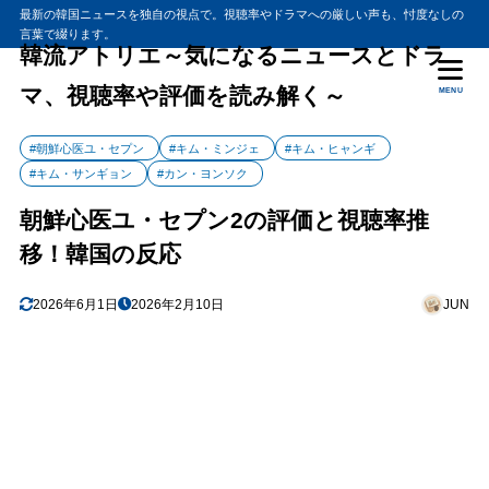
最新の韓国ニュースを独自の視点で。視聴率やドラマへの厳しい声も、忖度なしの
言葉で綴ります。
韓流アトリエ～気になるニュースとドラ
マ、視聴率や評価を読み解く～
MENU
#朝鮮心医ユ・セプン
#キム・ミンジェ
#キム・ヒャンギ
#キム・サンギョン
#カン・ヨンソク
朝鮮心医ユ・セプン2の評価と視聴率推
移！韓国の反応
2026年6月1日
2026年2月10日
JUN