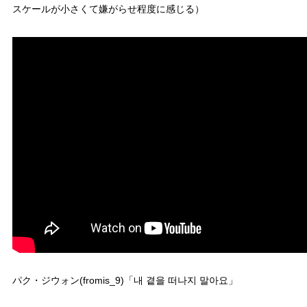
スケールが小さくて嫌がらせ程度に感じる）
パク・ジウォン(fromis_9)「내 곁을 떠나지 말아요」