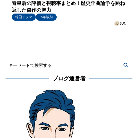
奇皇后の評価と視聴率まとめ！歴史歪曲論争を跳ね
返した傑作の魅力
韓国ドラマ
15年以前
JUN
ブログ運営者