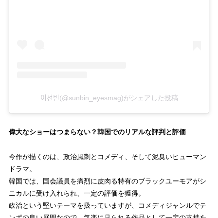
이선빈(@sunbin_eyesmag)がシェアした投稿
偉大なショーはつまらない？韓国でのリアルな評判と評価
今作が描くのは、政治風刺とコメディ、そして泥臭いヒューマン
ドラマ。
韓国では、国会議員を痛烈に皮肉る特有のブラックユーモアがシ
ニカルに受け入れられ、一定の評価を獲得。
政治という堅いテーマを扱っていますが、コメディジャンルでテ
ンポの良い展開なので、気楽に見られる作品として一定の支持を