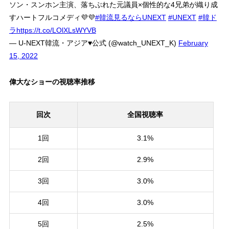
ソン・スンホン主演、落ちぶれた元議員×個性的な4兄弟が織り成
すハートフルコメディ💜💜
#韓流見るならUNEXT
#UNEXT
#韓ド
ラ
https://t.co/LOlXLsWYVB
— U-NEXT韓流・アジア♥公式 (@watch_UNEXT_K)
February
15, 2022
偉大なショーの視聴率推移
回次
全国視聴率
1回
3.1%
2回
2.9%
3回
3.0%
4回
3.0%
5回
2.5%