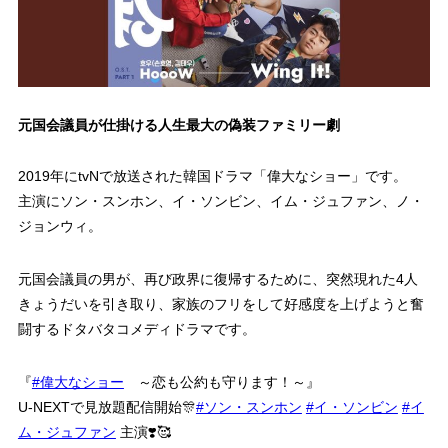
元国会議員が仕掛ける人生最大の偽装ファミリー劇
2019年にtvNで放送された韓国ドラマ「偉大なショー」です。
主演にソン・スンホン、イ・ソンビン、イム・ジュファン、ノ・
ジョンウィ。
元国会議員の男が、再び政界に復帰するために、突然現れた4人
きょうだいを引き取り、家族のフリをして好感度を上げようと奮
闘するドタバタコメディドラマです。
『
#偉大なショー
～恋も公約も守ります！～』
U-NEXTで見放題配信開始🎊
#ソン・スンホン
#イ・ソンビン
#イ
ム・ジュファン
主演❣️🥰