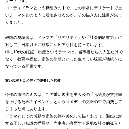
ソードです。
コメディドラマという枠組みの中で、この非常にデリケートで重
いテーマをどのように着地させるのか、その描き方に注目が集ま
りました。
韓国の視聴者は、ドラマの「リアリティ」や「社会的影響力」に
対して、日本以上に非常にシビアな目を持っています。
特に10代の妊娠・出産というテーマは、当事者たちの人生だけで
なく、教育や福祉、家族の崩壊といった生々しい現実が地続きに
なっている問題です。
重い現実をコメディで消費した代償
今作の痛恨のミスは、この重い現実を主人公の「元議員が支持率
を上げるためのイベント」というコメディの文脈の中で消費して
しまった点にあります。
ドラマとしての感動や家族の絆を美化して描くあまり、避妊に対
する正しい知識の描写や、当事者が直面する過酷な社会的孤立と