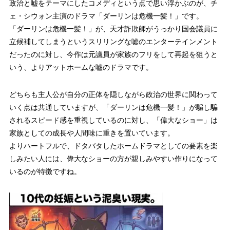
政治と嘘をテーマにしたコメディという点で思い浮かぶのが、チ
ェ・シウォン主演のドラマ「ダーリンは危機一髪！」です。
「ダーリンは危機一髪！」が、天才詐欺師がうっかり国会議員に
立候補してしまうというスリリングな嘘のエンターテインメント
だったのに対し、今作は元議員が家族のフリをして再起を狙うと
いう、よりアットホームな嘘のドラマです。
どちらも主人公が自分の正体を隠しながら政治の世界に関わって
いく点は共通していますが、「ダーリンは危機一髪！」が騙し騙
されるスピード感を重視しているのに対し、「偉大なショー」は
家族としての成長や人間味に重きを置いています。
よりハートフルで、ドタバタしたホームドラマとしての要素を楽
しみたい人には、偉大なショーの方が親しみやすい作りになって
いるのが特徴ですね。