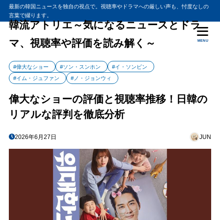
最新の韓国ニュースを独自の視点で。視聴率やドラマへの厳しい声も、忖度なしの
言葉で綴ります。
韓流アトリエ～気になるニュースとドラ
マ、視聴率や評価を読み解く～
MENU
#偉大なショー
#ソン・スンホン
#イ・ソンビン
#イム・ジュファン
#ノ・ジョンウィ
偉大なショーの評価と視聴率推移！日韓の
リアルな評判を徹底分析
2026年6月27日
JUN