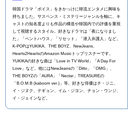
韓国ドラマ「ボイス」をきかっけに韓流エンタメに興味を
持ちました。サスペンス・ミステリージャンルを軸に、キ
ャストの知名度よりも作品の構造や韓国内での評価を重視
して視聴するスタイル。好きなドラマは「夜になりまし
た」「ペントハウス」「リセット」「潜入弁護人」など。
K-POPはYUKIKA、THE BOYZ、NewJeans、
Hearts2HeartsのAmazon Musicトップリスナーです。
YUKIKAの好きな曲は「Love in TV World」「A Day For
Love」など。他にはNewJeansの「Ditto」「OMG」、
THE BOYZの「AURA」「Nectar」TREASUREの
「B.O.M.B (kaboom ver.)」等。好きな俳優はチ・ジニ、
イ・ジヌク、テギョン、イム・ジヨン、チョン・ウンジ、
イ・ジェインなど。