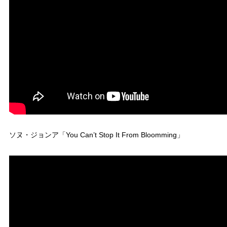
ソヌ・ジョンア「You Can’t Stop It From Bloomming」