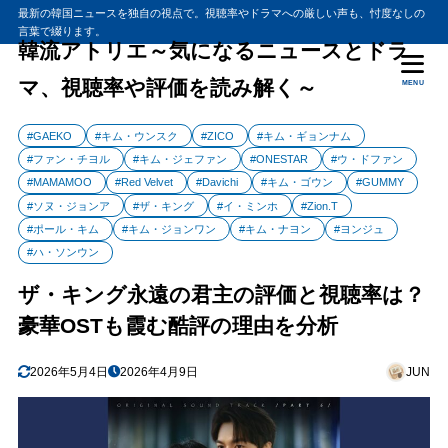
最新の韓国ニュースを独自の視点で。視聴率やドラマへの厳しい声も、忖度なしの
言葉で綴ります。
韓流アトリエ～気になるニュースとドラ
マ、視聴率や評価を読み解く～
MENU
#GAEKO
#キム・ウンスク
#ZICO
#キム・ギョンナム
#ファン・チヨル
#キム・ジェファン
#ONESTAR
#ウ・ドファン
#MAMAMOO
#Red Velvet
#Davichi
#キム・ゴウン
#GUMMY
#ソヌ・ジョンア
#ザ・キング
#イ・ミンホ
#Zion.T
#ポール・キム
#キム・ジョンワン
#キム・ナヨン
#ヨンジュ
#ハ・ソンウン
ザ・キング永遠の君主の評価と視聴率は？
豪華OSTも霞む酷評の理由を分析
2026年5月4日
2026年4月9日
JUN