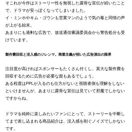
そこれが今作はストーリー性を無視した露骨な宣伝が続いたこと
で、ドラマが安っぽくなってしまいました。
イ・ミンホやキム・ゴウンも営業マンのようで気の毒と同情の声
が上がる始末。
あまりにも過剰な広告で、放送通信審議委員会から警告処分も受
けています。
製作費回収と没入感のジレンマ。商業主義が招いた広告演出の限界
注目度が高ければスポンサーもたくさん付くし、莫大な製作費を
回収するために広告が必要な面もあるでしょう。
ある程度はPPLが入るのも仕方がないと視聴者側も理解をしない
といけませんが、あまりに露骨な宣伝は見ていて邪魔でしかない
ですからね。
ドラマを純粋に楽しみたいファンにとって、ストーリーを中断し
てまで差し込まれる商品紹介は、没入感を削ぐノイズでしかない
です。