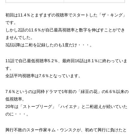
7回 2部
8.1%
初回は11.4％とまずまずの視聴率でスタートした「ザ・キング」
8回 1部
6.1%
です。
しかし2話の11.6％が自己最高視聴率と数字を伸ばすことができ
8回 2部
8.1%
ませんでした。
3話以降は二桁を記録したのも1度だけ・・・。
9回 1部
5.8%
9回 2部
6.3%
11話で自己最低視聴率5.2％、最終回16話は8.1％に終わっていま
す。
10回 1部
6.4%
全話平均視聴率は7.6％となっています。
10回 2部
7.8%
7.6％というのは同枠ドラマで1年前の「緑豆の花」の6.6％以来の
11回 1部
5.2%（最低）
低視聴率。
20年は「ストーブリーグ」「ハイエナ」と二桁超えが続いていた
11回 2部
6.6%
のに・・・。
12回 1部
6.1%
興行不敗のスター作家キム・ウンスクが、初めて興行に負けたと