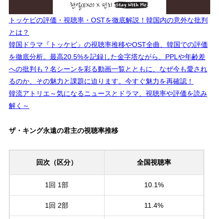
トッケビの評価・視聴率・OSTを徹底解説！韓国内の意外な批判
とは？
韓国ドラマ『トッケビ』の視聴率推移やOST全曲、韓国での評価
を徹底分析。最高20.5%を記録した金字塔ながら、PPLや年齢差
への批判も？名シーンを彩る動画一覧とともに、なぜ今も愛され
るのか、その魅力と課題に迫ります。今すぐ魅力を再確認！
韓流アトリエ～気になるニュースとドラマ、視聴率や評価を読み
解く～
ザ・キング永遠の君主の視聴率推移
回次（区分）
全国視聴率
1回 1部
10.1%
1回 2部
11.4%