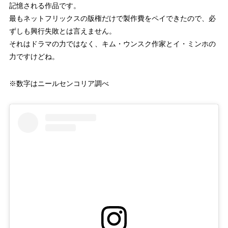
12回 2部
8.1%
記憶される作品です。
最もネットフリックスの版権だけで製作費をペイできたので、必
13回 1部
5.6%
ずしも興行失敗とは言えません。
13回 2部
7.7%
それはドラマの力ではなく、キム・ウンスク作家とイ・ミンホの
力ですけどね。
14回 1部
5.7%
※数字はニールセンコリア調べ
14回 2部
6.7%
15回 1部
5.9%
15回 2部
8.1%
16回 1部
5.8%
16回 2部
8.1%