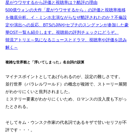
星がウワサするから評価と視聴率は？酷評の理由
500億ウォンの大作「星がウワサするから」の評価と視聴率推移
を徹底分析。イ・ミンホ主演ながらなぜ酷評されたのか？不倫設
定や演出への反応、BTSのJINやセブチのスングァンが参加した豪
華OST一覧も紹介します。視聴前の評判チェックにどうぞ。
韓流アトリエ～気になるニュースとドラマ、視聴率や評価を読み
解く～
複雑な世界観と「浮いてしまった」名台詞の誤算
マイナスポイントとしてあげられるのが、設定の難しさです。
並行世界（パラレルワールド）の概念が複雑で、ストーリー展開
がわかりにくいと批判されました。
ミステリー要素がわかりにくいため、ロマンスの没入度も下がっ
たとされる。
そしてキム・ウンスク作家の代名詞であるキザで甘いセリフが不
評です・・・。