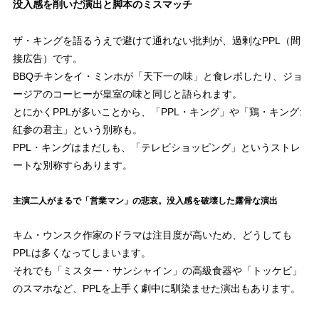
没入感を削いだ演出と脚本のミスマッチ
ザ・キングを語るうえで避けて通れない批判が、過剰なPPL（間
接広告）です。
BBQチキンをイ・ミンホが「天下一の味」と食レポしたり、ジョ
ージアのコーヒーが皇室の味と同じと語られます。
とにかくPPLが多いことから、「PPL・キング」や「鶏・キング:
紅参の君主」という別称も。
PPL・キングはまだしも、「テレビショッピング」というストレ
ートな別称すらあります。
主演二人がまるで「営業マン」の悲哀。没入感を破壊した露骨な演出
キム・ウンスク作家のドラマは注目度が高いため、どうしても
PPLは多くなってしまいます。
それでも「ミスター・サンシャイン」の高級食器や「トッケビ」
のスマホなど、PPLを上手く劇中に馴染ませた演出もあります。