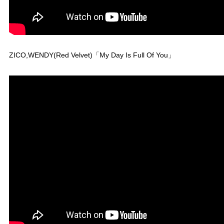
ZICO,WENDY(Red Velvet)「My Day Is Full Of You」