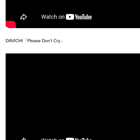
DAVICHI「Please Don’t Cry」