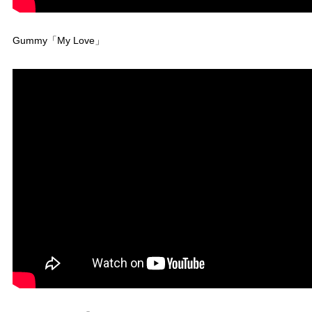
Gummy「My Love」