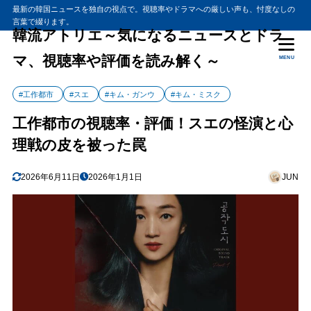
最新の韓国ニュースを独自の視点で。視聴率やドラマへの厳しい声も、忖度なしの
言葉で綴ります。
韓流アトリエ～気になるニュースとドラ
マ、視聴率や評価を読み解く～
MENU
#工作都市
#スエ
#キム・ガンウ
#キム・ミスク
工作都市の視聴率・評価！スエの怪演と心
理戦の皮を被った罠
2026年6月11日
2026年1月1日
JUN