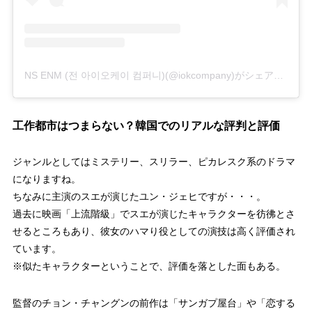
NS ENM (전 아이오케이 컴퍼니)(@iokcompany)がシェアした投稿
工作都市はつまらない？韓国でのリアルな評判と評価
ジャンルとしてはミステリー、スリラー、ピカレスク系のドラマ
になりますね。
ちなみに主演のスエが演じたユン・ジェヒですが・・・。
過去に映画「上流階級」でスエが演じたキャラクターを彷彿とさ
せるところもあり、彼女のハマり役としての演技は高く評価され
ています。
※似たキャラクターということで、評価を落とした面もある。
監督のチョン・チャングンの前作は「サンガプ屋台」や「恋する