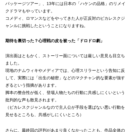
パッケージツアー」、13年には日本の「ハケンの品格」のリメイ
クドラマもやっています。
コメディ、ロマンスなどをやってきた人が正反対のピカレスクジ
ャンルに挑戦したということになりますね。
期待を裏切った？心理戦の皮を被った「ドロドロ劇」
演出面はともかく、ストーリー面については厳しい意見も目立ち
ました。
現地のナムウィキやメディアでは、心理スリラーという告知に反
して、実際には「出生の秘密」などのマクチャン的な要素が強す
ぎるという指摘があります。
脚本の整合性が低く、登場人物たちの行動に共感しにくいという
批判的な声も散見されます。
（ピカレスクジャンルなので主人公が手段を選ばない悪い行動を
見せるところも、共感がしにくいところ）
さらに、最終回の評判があまり良くなかったことも、作品全体の