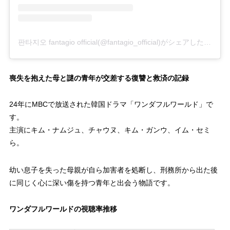
판타지오 fantagio official(@fantagio_official)がシェアした投稿
喪失を抱えた母と謎の青年が交差する復讐と救済の記録
24年にMBCで放送された韓国ドラマ「ワンダフルワールド」で
す。
主演にキム・ナムジュ、チャウヌ、キム・ガンウ、イム・セミ
ら。
幼い息子を失った母親が自ら加害者を処断し、刑務所から出た後
に同じく心に深い傷を持つ青年と出会う物語です。
ワンダフルワールドの視聴率推移