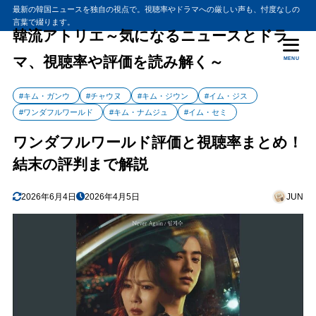
最新の韓国ニュースを独自の視点で。視聴率やドラマへの厳しい声も、忖度なしの
言葉で綴ります。
韓流アトリエ～気になるニュースとドラ
マ、視聴率や評価を読み解く～
MENU
#キム・ガンウ
#チャウヌ
#キム・ジウン
#イム・ジス
#ワンダフルワールド
#キム・ナムジュ
#イム・セミ
ワンダフルワールド評価と視聴率まとめ！
結末の評判まで解説
2026年6月4日
2026年4月5日
JUN