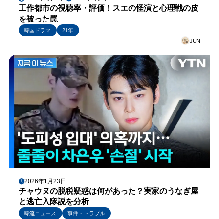
工作都市の視聴率・評価！スエの怪演と心理戦の皮
を被った罠
韓国ドラマ
21年
JUN
2026年1月23日
チャウヌの脱税疑惑は何があった？実家のうなぎ屋
と逃亡入隊説を分析
韓流ニュース
事件・トラブル