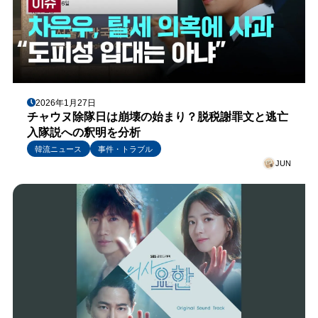
2026年1月27日
チャウヌ除隊日は崩壊の始まり？脱税謝罪文と逃亡
入隊説への釈明を分析
韓流ニュース
事件・トラブル
JUN