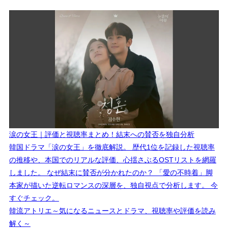
涙の女王｜評価と視聴率まとめ！結末への賛否を独自分析
韓国ドラマ「涙の女王」を徹底解説。 歴代1位を記録した視聴率
の推移や、本国でのリアルな評価、心揺さぶるOSTリストを網羅
しました。 なぜ結末に賛否が分かれたのか？ 「愛の不時着」脚
本家が描いた逆転ロマンスの深層を、独自視点で分析します。 今
すぐチェック。
韓流アトリエ～気になるニュースとドラマ、視聴率や評価を読み
解く～