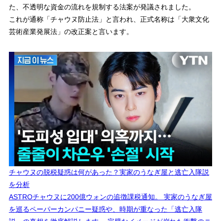
た、不透明な資金の流れを規制する法案が発議されました。
これが通称「チャウヌ防止法」と言われ、正式名称は「大衆文化
芸術産業発展法」の改正案と言います。
チャウヌの脱税疑惑は何があった？実家のうなぎ屋と逃亡入隊説
を分析
ASTROチャウヌに200億ウォンの追徴課税通知。 実家のうなぎ屋
を巡るペーパーカンパニー疑惑や、時期が重なった「逃亡入隊