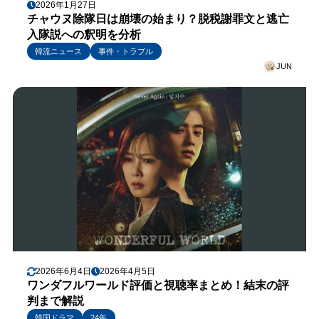
2026年1月27日
チャウヌ除隊日は崩壊の始まり？脱税謝罪文と逃亡
入隊説への釈明を分析
韓流ニュース
事件・トラブル
JUN
2026年6月4日
2026年4月5日
ワンダフルワールド評価と視聴率まとめ！結末の評
判まで解説
韓国ドラマ
24年