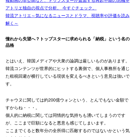
報動画の非公開など、トップスターが直面する再起不能の危機を
アトリエ独自の視点で分析。 今すぐチェック。
韓流アトリエ～気になるニュースとドラマ、視聴率や評価を読み
解く～
憧れから失望へ？トップスターに求められる「納税」という名の
品格
とはいえ、韓国メディアや大衆の論調は厳しいものがあります。
韓流コンテンツが世界的にヒットする裏側で、個人事務所を通じ
た租税回避が横行している現状を変えるべきという意見は強いで
す。
チャウヌに関しては約200億ウォンという、とんでもない金額で
すからね・・・。
個人的に納税に関しては同情的な気持ちも湧いてしまうのです
が、ここまで巨額になると悪意も感じてしまいます。
ここまでくると数年分の全所得に匹敵するのではないかという気