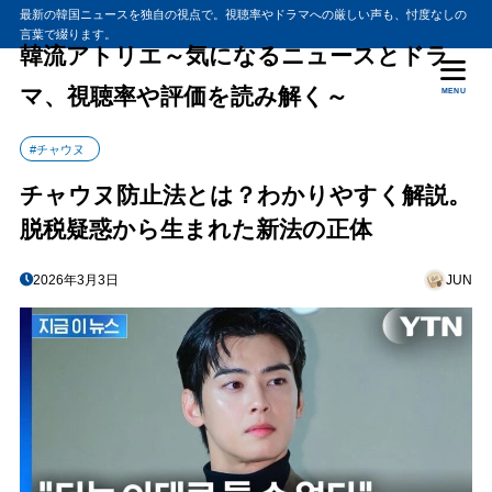
最新の韓国ニュースを独自の視点で。視聴率やドラマへの厳しい声も、忖度なしの
言葉で綴ります。
韓流アトリエ～気になるニュースとドラ
マ、視聴率や評価を読み解く～
MENU
#チャウヌ
チャウヌ防止法とは？わかりやすく解説。
脱税疑惑から生まれた新法の正体
2026年3月3日
JUN