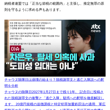
納税者連盟では「正当な節税の範囲内」と主張し、推定無罪の原
則を守るように求める声もあります。
チャウヌ除隊日は崩壊の始まり？脱税謝罪文と逃亡入隊説への釈
明を分析
チャウヌの除隊日2027年1月27日まで残り1年。 記念日に投稿さ
れた脱税謝罪文の衝撃と「逃亡入隊」疑惑への釈明を徹底解説し
ます。 20億円規模の追徴課税と特定犯罪加重処罰法の適用、軍広