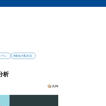
ンウン
#彼女の私生活
分析
JUN