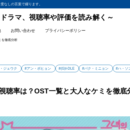
忖度なしの言葉で綴ります。
ドラマ、視聴率や評価を読み解く～
他
お問い合わせ
プライバシーポリシー
ミを徹底分析
ム・ジェウク
#アン・ボヒョン
#(G)I-DLE
#パク・ミニョン
#ハ・ソ
視聴率は？OST一覧と大人なケミを徹底