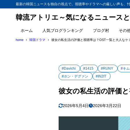
最新の韓国ニュースを独自の視点で。視聴率やドラマへの厳しい声も、
韓流アトリエ～気になるニュースと
ホーム
人気ブログランキング
ブログ村
その
home
韓国ドラマ
彼女の私生活の評価と視聴率は？OST一覧と大人なケ
#Davichi
#1415
#RUNY
#キ
#ホン・デグァン
#IN2IT
彼女の私生活の評価と
2026年5月4日
2026年3月22日