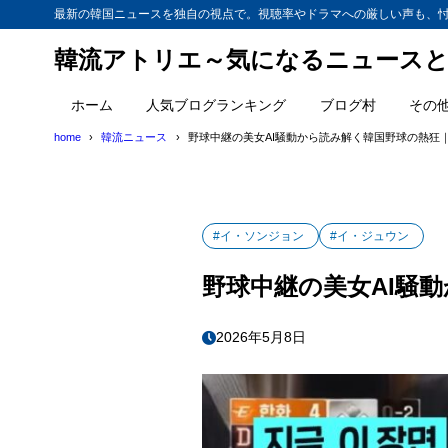
最新の韓国ニュースを独自の視点で。視聴率やドラマへの厳しい声も、
韓流アトリエ～気になるニュースと
ホーム
人気ブログランキング
ブログ村
その
home
韓流ニュース
野球中継の美女AI騒動から読み解く韓国野球の熱狂
#イ・ソンジョン
#イ・ジュウン
野球中継の美女AI騒
2026年5月8日