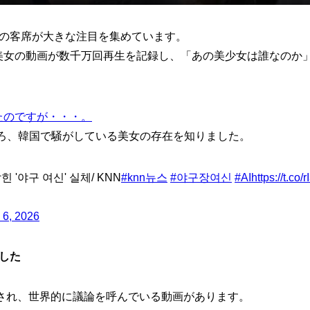
）の客席が大きな注目を集めています。
美女の動画が数千万回再生を記録し、「あの美少女は誰なのか
たのですが・・・。
ろ、韓国で騒がしている美女の存在を知りました。
힌 '야구 여신' 실체/ KNN
#knn뉴스
#야구장여신
#AI
https://t.co
 6, 2026
でした
生され、世界的に議論を呼んでいる動画があります。