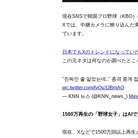
現在SNSで韓国プロ野球（KBO
Xでは、中継カメラに映り込んだ
ています。
日本でもXのトレンドになってい
この元ネタは何なのか調べたとこ
"진짜인 줄 알았는데.." 충격 중계 잡
pic.twitter.com/lvQu3JBmAO
— KNN 뉴스 (@KNN_news_)
May
1500万再生の「野球女子」はAI
現在、Xなどで1500万回以上再