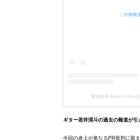
この投稿をI
菊地姫奈-Kikuchi Hina
ギター若井滉斗の過去の報道が引
今回の炎上が単なるPR批判に留