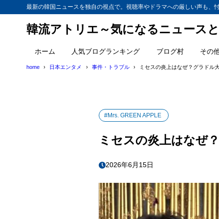
最新の韓国ニュースを独自の視点で。視聴率やドラマへの厳しい声も、
韓流アトリエ～気になるニュースと
ホーム
人気ブログランキング
ブログ村
その
home
日本エンタメ
事件・トラブル
ミセスの炎上はなぜ？グラドル
#Mrs. GREEN APPLE
ミセスの炎上はなぜ？
2026年6月15日