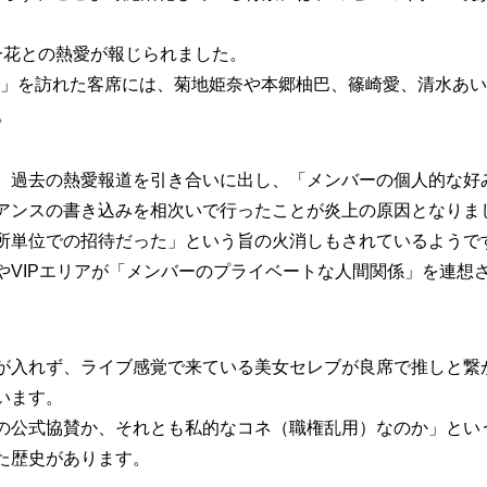
一花との熱愛が報じられました。
2026」を訪れた客席には、菊地姫奈や本郷柚巴、篠崎愛、清水
。
、過去の熱愛報道を引き合いに出し、「メンバーの個人的な好
アンスの書き込みを相次いで行ったことが炎上の原因となりま
所単位での招待だった」という旨の火消しもされているようで
やVIPエリアが「メンバーのプライベートな人間関係」を連想
が入れず、ライブ感覚で来ている美女セレブが良席で推しと繋
います。
の公式協賛か、それとも私的なコネ（職権乱用）なのか」とい
た歴史があります。