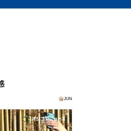
惑
JUN