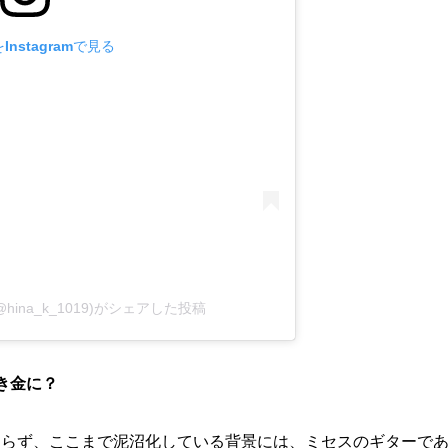
nstagramで見る
-(@hina_k_1019)がシェアした投稿
き金に？
まらず、ここまで泥沼化している背景には、ミセスのギターで