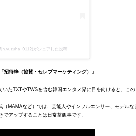
(@h.yuzuha_0112)がシェアした投稿
の「招待枠（協賛・セレブマーケティング）」
ていたTXTやTWSを含む韓国エンタメ界に目を向けると、こ
式（MAMAなど）では、芸能人やインフルエンサー、モデルな
付きでアップすることは日常茶飯事です。