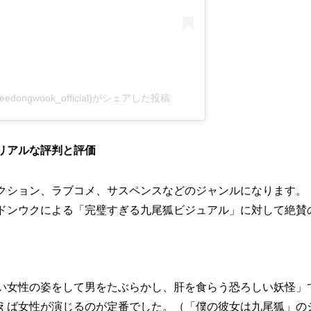
(@leedongwook_official)がシェアした投稿
リアルな評判と評価
クション、ラブコメ、サスペンスなどのジャンルになります。
ドンウクによる「完璧すぎる九尾狐ビジュアル」に対して絶賛
い女性の姿をして男をたぶらかし、肝を食らう恐ろしい妖怪」
えば女性が演じるのが定番でした。（「僕の彼女は九尾狐」の