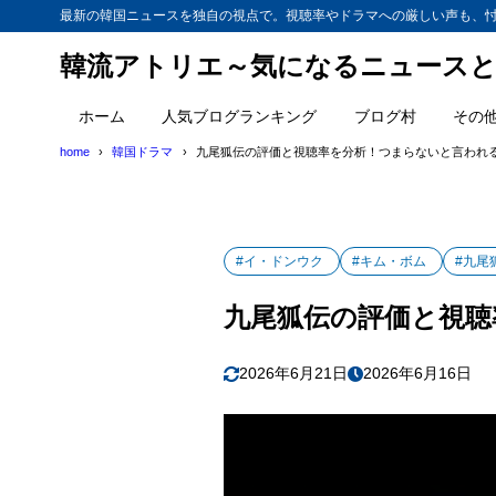
最新の韓国ニュースを独自の視点で。視聴率やドラマへの厳しい声も、
韓流アトリエ～気になるニュースと
ホーム
人気ブログランキング
ブログ村
その
home
韓国ドラマ
九尾狐伝の評価と視聴率を分析！つまらないと言われ
#イ・ドンウク
#キム・ボム
#九尾
九尾狐伝の評価と視聴
2026年6月21日
2026年6月16日