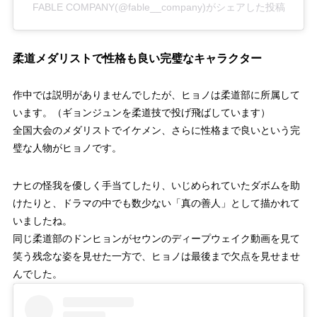
FABLE COMPANY(@fable__company)がシェアした投稿
柔道メダリストで性格も良い完璧なキャラクター
作中では説明がありませんでしたが、ヒョノは柔道部に所属して
います。（ギョンジュンを柔道技で投げ飛ばしています）
全国大会のメダリストでイケメン、さらに性格まで良いという完
璧な人物がヒョノです。
ナヒの怪我を優しく手当てしたり、いじめられていたダボムを助
けたりと、ドラマの中でも数少ない「真の善人」として描かれて
いましたね。
同じ柔道部のドンヒョンがセウンのディープウェイク動画を見て
笑う残念な姿を見せた一方で、ヒョノは最後まで欠点を見せませ
んでした。