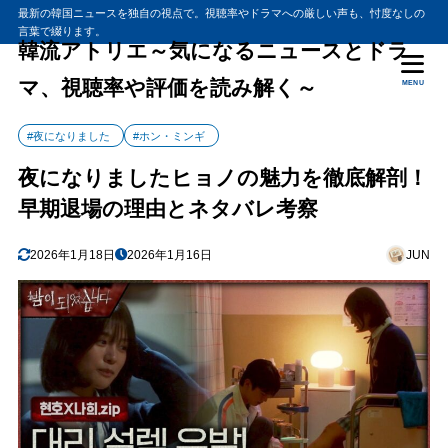
最新の韓国ニュースを独自の視点で。視聴率やドラマへの厳しい声も、忖度なしの
言葉で綴ります。
韓流アトリエ～気になるニュースとドラ
マ、視聴率や評価を読み解く～
MENU
#夜になりました
#ホン・ミンギ
夜になりましたヒョノの魅力を徹底解剖！
早期退場の理由とネタバレ考察
2026年1月18日
2026年1月16日
JUN