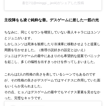
홍민기(@minggi._.jeok)がシェアした投稿
主役陣をも凌ぐ純粋な善。デスゲームに差した一筋の光
ちなみに、同じくセウンを嘲笑していない善人キャラにはユンソ
とジュニがいます。
しかしユンソは死体を観察したり冷凍庫に移動させようと提案し
周囲を引かせました。（推理小説好きの設定とはいえ）
ジュニはデスゲームの最中にあまりのも希望的な提案でパニック
を起こし、多くの犠牲を出すきっかけを作ってしまいました。
これらは2人の性格の良さを表しているシーンでもあるのです
が、その性格の良さがデスゲームではマイナスに作用していた面
もいくらか見られました。
その点、ヒョノはデスゲームの最中でもマイナス要素を見せなか
った、完璧なキャラです。