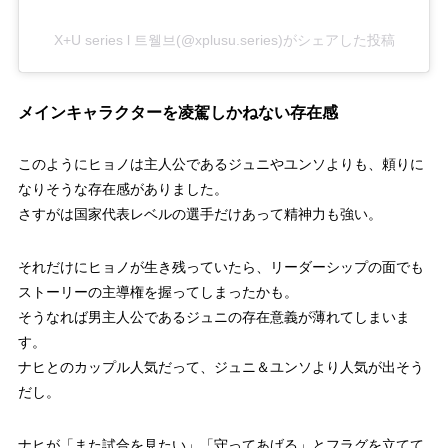
X+U series l 트웰브(@xplusu.series)がシェアした投稿
メインキャラクターを凌駕しかねない存在感
このようにヒョノは主人公であるジュニやユンソよりも、頼りに
なりそうな存在感がありました。
さすがは国家代表レベルの選手だけあって精神力も強い。
それだけにヒョノが生き残っていたら、リーダーシップの面でも
ストーリーの主導権を握ってしまったかも。
そうなれば男主人公であるジュニの存在意義が薄れてしまいま
す。
ナヒとのカップル人気だって、ジュニ＆ユンソより人気が出そう
だし。
ナヒが「また試合を見たい」「守ってあげる」とフラグを立てて