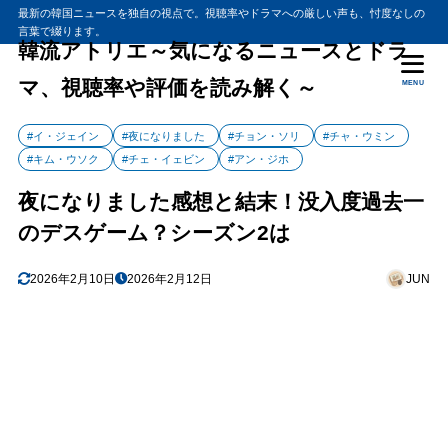
最新の韓国ニュースを独自の視点で。視聴率やドラマへの厳しい声も、忖度なしの
言葉で綴ります。
韓流アトリエ～気になるニュースとドラ
マ、視聴率や評価を読み解く～
MENU
#イ・ジェイン
#夜になりました
#チョン・ソリ
#チャ・ウミン
#キム・ウソク
#チェ・イェビン
#アン・ジホ
夜になりました感想と結末！没入度過去一
のデスゲーム？シーズン2は
2026年2月10日
2026年2月12日
JUN