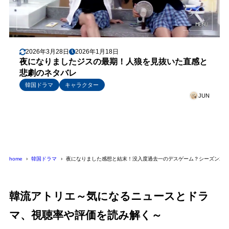
2026年3月28日
2026年1月18日
夜になりましたジスの最期！人狼を見抜いた直感と
悲劇のネタバレ
韓国ドラマ
キャラクター
JUN
home
韓国ドラマ
夜になりました感想と結末！没入度過去一のデスゲーム？シーズン2は
韓流アトリエ～気になるニュースとドラ
マ、視聴率や評価を読み解く～