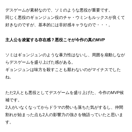
デスゲームが素材なので、ソミのような悪役が重要です。
同じく悪役のギョンジュン役のチャ・ウミンもルックスが良くて
好きなのですが、基本的には非好感キャラなので・・・。
主人公を凌駕する存在感？悪役こそが今作の真のMVP
ソミはギョンジュンのような暴力性はないし、周囲を扇動しなが
らデスゲームを盛り上げた感がある。
ギョンジュンは味方を殺すことも厭わないのがマイナスでした
ね。
ただ2人とも悪役としてデスゲームを盛り上げた、今作のMVP候
補です。
2人がいなくなってからドラマの勢いも落ちた気がするし、仲間
割れが始まった点も2人の影響力の強さを物語っていたと思いま
す。