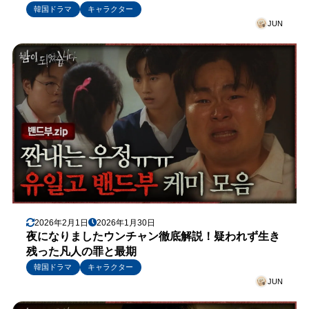
韓国ドラマ
キャラクター
JUN
2026年2月1日
2026年1月30日
夜になりましたウンチャン徹底解説！疑われず生き
残った凡人の罪と最期
韓国ドラマ
キャラクター
JUN