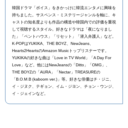
韓国ドラマ「ボイス」をきかっけに韓流エンタメに興味を
持ちました。サスペンス・ミステリージャンルを軸に、キ
ャストの知名度よりも作品の構造や韓国内での評価を重視
して視聴するスタイル。好きなドラマは「夜になりまし
た」「ペントハウス」「リセット」「潜入弁護人」など。
K-POPはYUKIKA、THE BOYZ、NewJeans、
Hearts2HeartsのAmazon Musicトップリスナーです。
YUKIKAの好きな曲は「Love in TV World」「A Day For
Love」など。他にはNewJeansの「Ditto」「OMG」、
THE BOYZの「AURA」「Nectar」TREASUREの
「B.O.M.B (kaboom ver.)」等。好きな俳優はチ・ジニ、
イ・ジヌク、テギョン、イム・ジヨン、チョン・ウンジ、
イ・ジェインなど。