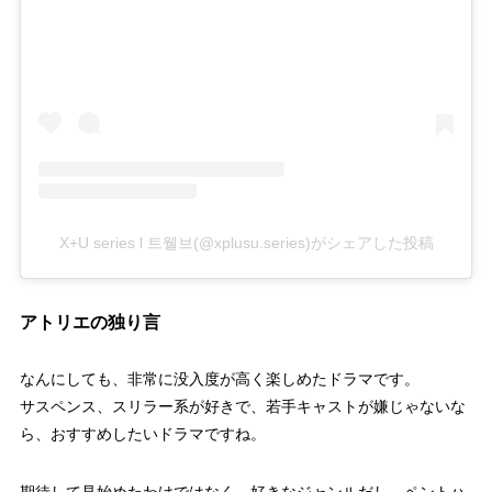
X+U series l 트웰브(@xplusu.series)がシェアした投稿
アトリエの独り言
なんにしても、非常に没入度が高く楽しめたドラマです。
サスペンス、スリラー系が好きで、若手キャストが嫌じゃないな
ら、おすすめしたいドラマですね。
期待して見始めたわけではなく、好きなジャンルだし、ペントハ