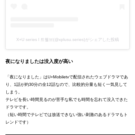
X+U series l 트웰브(@xplusu.series)がシェアした投稿
夜になりましたは没入度が高い
「夜になりました」はU+Mobiletvで配信されたウェブドラマであ
り、1話が約30分の全12話なので、比較的分量も短く一気見して
しまう。
テレビを長い時間見るのが苦手な私でも時間を忘れて没入できた
ドラマです。
（短い時間でテレビでは放送できない強い刺激のあるドラマもト
レンドです）