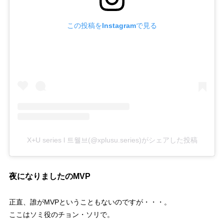
この投稿をInstagramで見る
X+U series l 트웰브(@xplusu.series)がシェアした投稿
夜になりましたのMVP
正直、誰がMVPということもないのですが・・・。
ここはソミ役のチョン・ソリで。