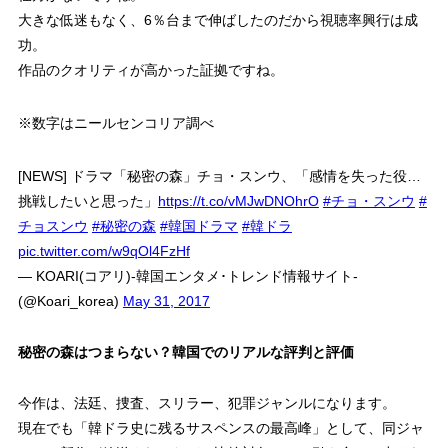
大きな低迷もなく、6％台まで伸ばしたのだから視聴率興行は成
功。
作品のクオリティが高かった証拠ですね。
※数字はニールセンコリア調べ
[NEWS] ドラマ「秘密の森」チョ・スンウ、「感情を失った役…
挑戦したいと思った」
https://t.co/vMJwDNOhrO
#チョ・スンウ
#
チョスンウ
#秘密の森
#韓国ドラマ
#韓ドラ
pic.twitter.com/w9qOl4FzHf
— KOARI(コアリ)-韓国エンタメ･トレンド情報サイト-
(@Koari_korea)
May 31, 2017
秘密の森はつまらない？韓国でのリアルな評判と評価
今作は、法廷、捜査、スリラー、犯罪ジャンルになります。
現在でも「韓ドラ史に残るサスペンスの最高峰」として、同ジャ