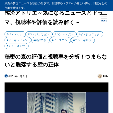
最新の韓国ニュースを独自の視点で。視聴率やドラマへの厳しい声も、忖度なしの
言葉で綴ります。
韓流アトリエ～気になるニュースとドラ
マ、視聴率や評価を読み解く～
MENU
#ペ・ドゥナ
#ユ・ジェミョン
#シン・ヘソン
#イ・ジュニョク
#イ・ギュヒョン
#秘密の森
#イ・スヨン
#アン・ギルホ
#チョ・スンウ
秘密の森の評価と視聴率を分析！つまらな
いと脱落する壁の正体
2026年6月7日
JUN