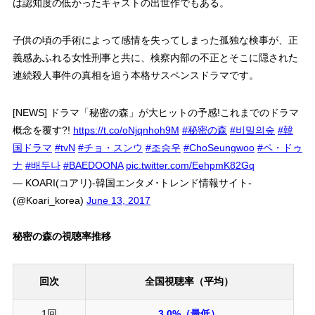
は認知度の低かったキャストの出世作でもある。
子供の頃の手術によって感情を失ってしまった孤独な検事が、正
義感あふれる女性刑事と共に、検察内部の不正とそこに隠された
連続殺人事件の真相を追う本格サスペンスドラマです。
[NEWS] ドラマ「秘密の森」が大ヒットの予感!これまでのドラマ
概念を覆す?!
https://t.co/oNjqnhoh9M
#秘密の森
#비밀의숲
#韓
国ドラマ
#tvN
#チョ・スンウ
#조승우
#ChoSeungwoo
#ペ・ドゥ
ナ
#배두나
#BAEDOONA
pic.twitter.com/EehpmK82Gq
— KOARI(コアリ)-韓国エンタメ･トレンド情報サイト-
(@Koari_korea)
June 13, 2017
秘密の森の視聴率推移
回次
全国視聴率（平均）
1回
3.0%（最低）