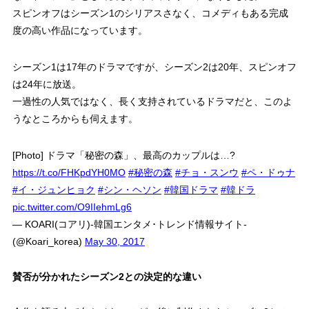
スピンオフはシーズン1のシリアスさなく、コメディもある完成
度の高い作品になっています。
シーズン1は17年のドラマですが、シーズン2は20年、スピンオフ
は24年に放送。
一過性の人気ではなく、長く支持されているドラマだと、このよ
うなところからも伺えます。
[Photo] ドラマ「秘密の森」、最高のカップルは…?
https://t.co/FHKpdYH0MO
#秘密の森
#チョ・スンウ
#ペ・ドゥナ
#イ・ジュンヒョク
#シン・ヘソン
#韓国ドラマ
#韓ドラ
pic.twitter.com/O9IIehmLg6
— KOARI(コアリ)-韓国エンタメ･トレンド情報サイト-
(@Koari_korea)
May 30, 2017
賛否が分かれたシーズン2との決定的な違い