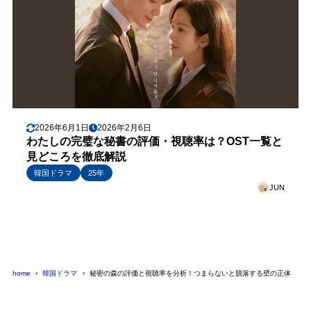
2026年6月1日
2026年2月6日
わたしの完璧な秘書の評価・視聴率は？OST一覧と
見どころを徹底解説
韓国ドラマ
25年
JUN
home
韓国ドラマ
秘密の森の評価と視聴率を分析！つまらないと脱落する壁の正体