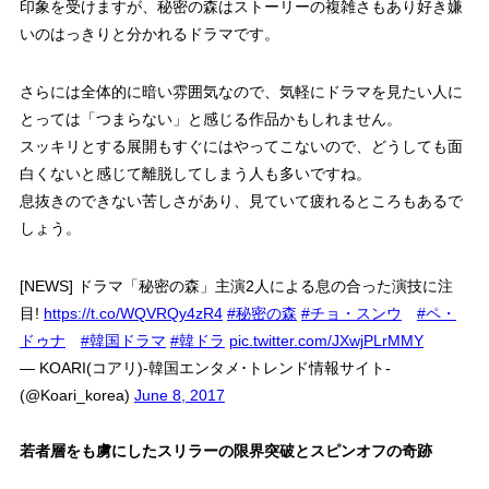
印象を受けますが、秘密の森はストーリーの複雑さもあり好き嫌
いのはっきりと分かれるドラマです。
さらには全体的に暗い雰囲気なので、気軽にドラマを見たい人に
とっては「つまらない」と感じる作品かもしれません。
スッキリとする展開もすぐにはやってこないので、どうしても面
白くないと感じて離脱してしまう人も多いですね。
息抜きのできない苦しさがあり、見ていて疲れるところもあるで
しょう。
[NEWS] ドラマ「秘密の森」主演2人による息の合った演技に注
目!
https://t.co/WQVRQy4zR4
#秘密の森
#チョ・スンウ
#ペ・
ドゥナ
#韓国ドラマ
#韓ドラ
pic.twitter.com/JXwjPLrMMY
— KOARI(コアリ)-韓国エンタメ･トレンド情報サイト-
(@Koari_korea)
June 8, 2017
若者層をも虜にしたスリラーの限界突破とスピンオフの奇跡