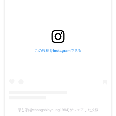
60回
4.9%
61回
5.3%
62回
5.1%
63回
4.8%
64回
4.9%
この投稿をInstagramで見る
65回
4.7%
66回
5.2%
67回
4.8%
68回
5.0%
69回
4.8%
장신영(@changshinyoung1984)がシェアした投稿
70回
5.4%