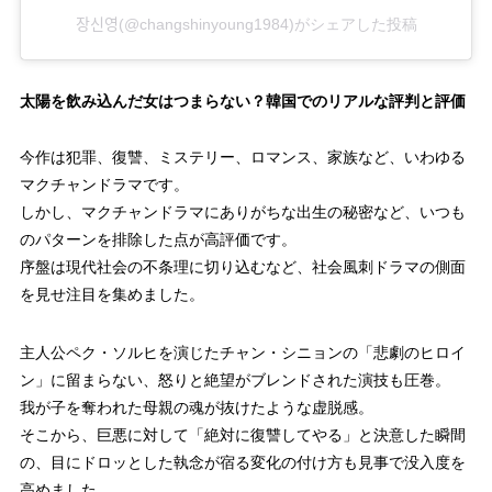
장신영(@changshinyoung1984)がシェアした投稿
39回
4.9%
40回
4.1%
太陽を飲み込んだ女はつまらない？韓国でのリアルな評判と評価
41回
4.7%
今作は犯罪、復讐、ミステリー、ロマンス、家族など、いわゆる
42回
4.7%
マクチャンドラマです。
しかし、マクチャンドラマにありがちな出生の秘密など、いつも
43回
4.3%
のパターンを排除した点が高評価です。
序盤は現代社会の不条理に切り込むなど、社会風刺ドラマの側面
44回
4.3%
を見せ注目を集めました。
45回
4.7%
主人公ペク・ソルヒを演じたチャン・シニョンの「悲劇のヒロイ
46回
4.7%
ン」に留まらない、怒りと絶望がブレンドされた演技も圧巻。
47回
4.6%
我が子を奪われた母親の魂が抜けたような虚脱感。
そこから、巨悪に対して「絶対に復讐してやる」と決意した瞬間
48回
4.9%
の、目にドロッとした執念が宿る変化の付け方も見事で没入度を
高めました。