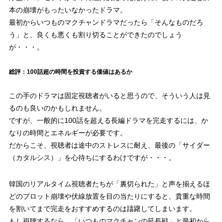
124回
2.8%（最低）
本の崩壊がもったいなかったドラマ。
最初からいつものマクチャンドラマだったら「そんなものだろ
125回
6.5%
う」と、良くも悪くも割り切ることができたのでしょう
が・・・。
総評：100話超の時間を投資する価値はあるか
この手のドラマは固定視聴者がいると思うので、そういう人は見
るのも良いのかもしれません。
ですが、一般的に100話を超える長編ドラマを完走するには、か
なりの時間とエネルギーが必要です。
だからこそ、視聴者は途中のストレスに耐え、最後の「サイダー
（カタルシス）」を心待ちにするわけですが・・・。
韓国のリアルタイム視聴者たちが「裏切られた」と声を揃えるほ
どのプロット崩壊や伏線放置を目の当たりにすると、貴重な時間
を割いてまで完走をおすすめするのは躊躇してしまいます。
もし視聴するなら、「いつものマクチャンの延長戦」と最初から