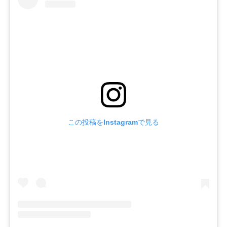
28回
5.4%
29回
5.4%
30回
4.6%
31回
4.7%
32回
4.7%
33回
4.6%
この投稿をInstagramで見る
34回
4.7%
35回
3.9%
36回
4.3%
37回
4.4%
38回
4.5%