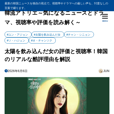
最新の韓国ニュースを独自の視点で。視聴率やドラマへの厳しい声も、忖度なしの
言葉で綴ります。
韓流アトリエ～気になるニュースとドラ
マ、視聴率や評価を読み解く～
MENU
#ユン・アジョン
#太陽を飲み込んだ女
#チャン・シニョン
#ソ・ハジュン
#オ・チャンソク
太陽を飲み込んだ女の評価と視聴率！韓国
のリアルな酷評理由を解説
2026年6月6日
JUN