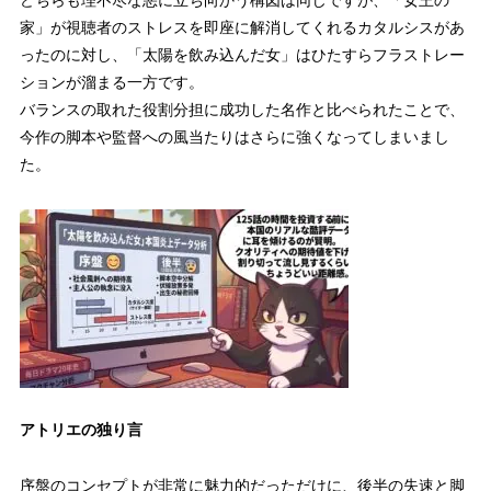
どちらも理不尽な悪に立ち向かう構図は同じですが、「女王の
113回
6.5%
家」が視聴者のストレスを即座に解消してくれるカタルシスがあ
114回
6.0%
ったのに対し、「太陽を飲み込んだ女」はひたすらフラストレー
ションが溜まる一方です。
115回
6.0%
バランスの取れた役割分担に成功した名作と比べられたことで、
今作の脚本や監督への風当たりはさらに強くなってしまいまし
116回
6.0%
た。
117回
6.6%
118回
6.8%
119回
6.2%
120回
6.6%
121回
6.4%
122回
6.6%
アトリエの独り言
123回
6.9%（最高）
序盤のコンセプトが非常に魅力的だっただけに、後半の失速と脚