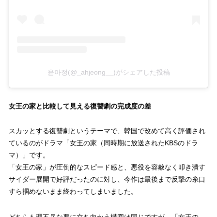
103回
5.8%
104回
5.4%
105回
5.5%
윤아정(@_ahjeong__)がシェアした投稿
106回
6.1%
107回
6.5%
女王の家と比較して見える復讐劇の完成度の差
108回
6.2%
スカッとする復讐劇というテーマで、韓国で改めて高く評価され
109回
5.9%
ているのがドラマ「女王の家（同時期に放送されたKBSのドラ
マ）」です。
110回
6.4%
「女王の家」が圧倒的なスピード感と、悪役を容赦なく叩き潰す
111回
6.2%
サイダー展開で好評だったのに対し、今作は最後まで反撃の糸口
すら掴めないまま終わってしまいました。
112回
6.4%