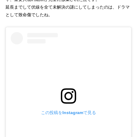
92回
5.4%
延長までして伏線を全て未解決の謎にしてしまったのは、ドラマ
として致命傷でしたね。
93回
5.7%
94回
5.4%
95回
5.3%
96回
5.6%
97回
5.3%
98回
6.0%
99回
5.4%
100回
5.1%
この投稿をInstagramで見る
101回
5.8%
102回
5.6%