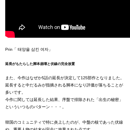
81回
5.3%
82回
4.9%
83回
5.4%
84回
5.6%
Prin「 태양을 삼킨 여자」
85回
4.8%
86回
5.4%
延長がもたらした脚本崩壊と伏線の完全放置
87回
6.0%
また、今作はなぜか5話の延長が決定して125部作となりました。
延長すると中だるみが指摘される脚本になり評価が落ちることが
88回
5.4%
多いです。
89回
5.4%
今作に関しては延長した結果、序盤で排除された「出生の秘密」
といういつものパターン・・・。
90回
5.6%
韓国のコミュニティで特に炎上したのが、中盤の核であった伏線
91回
5.4%
や、重要人物の結末が完全に放棄された点です。