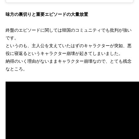
71回
5.2%
味方の裏切りと重要エピソードの大量放置
72回
5.5%
終盤のエピソードに関しては韓国のコミュニティでも批判が強い
73回
5.4%
です。
というのも、主人公を支えていたはずのキャラクターが突如、悪
74回
5.4%
役に寝返るというキャラクター崩壊が起きてしまいました。
納得のいく理由がないままキャラクター崩壊なので、とても残念
75回
5.7%
なところ。
76回
5.0%
77回
5.2%
78回
5.8%
79回
5.2%
80回
5.3%