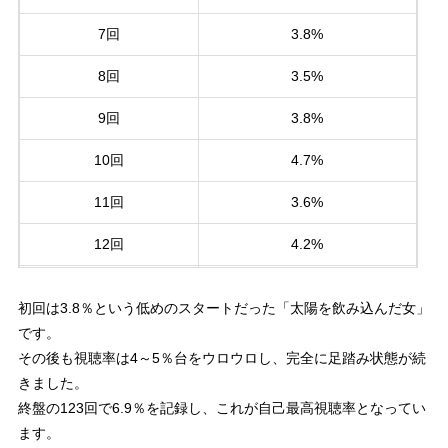
7回
3.8%
8回
3.5%
9回
3.8%
10回
4.7%
11回
3.6%
12回
4.2%
13回
3.9%
初回は3.8％という低めのスタートだった「太陽を飲み込んだ女」
14回
3.7%
です。
その後も視聴率は4～5％台をウロウロし、完全に足踏み状態が続
15回
3.9%
きました。
終盤の123回で6.9％を記録し、これが自己最高視聴率となってい
16回
4.2%
ます。