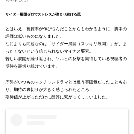
49回
4.7%
50回
4.3%
サイダー展開ゼロでストレスが溜まり続ける罠
51回
4.8%
とはいえ、視聴率が伸び悩んだことからもわかるように、脚本の
評価は低いものになりました。
52回
4.7%
なによりも問題なのは「サイダー展開（スッキリ展開）」が、ま
ったくないという信じられないマイナス要素。
53回
4.7%
苦しい展開が繰り返され、ソルヒの反撃を期待している視聴者の
54回
5.0%
期待を裏切り続けています。
55回
4.9%
序盤がいつものマクチャンドラマとは違う雰囲気だったこともあ
り、期待の裏切りが大きく感じられたところ。
56回
5.2%
期待値が上がっただけに酷評に繋がってしまいました。
57回
4.7%
58回
4.8%
59回
5.1%