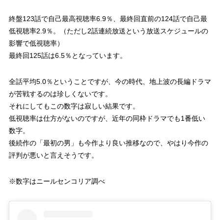
17回
4.3%
終盤123話で自己最高視聴率6.9％、最終回直前の124話で自己最
18回
4.9%
低視聴率2.9％。（ただし2話連続放送という放送スケジュールの
影響で低視聴率）
19回
4.4%
最終回125話は6.5％となっています。
20回
4.5%
全話平均5.0％ということですが、今の時代、地上波の長編ドラマ
21回
4.5%
が苦戦するのは珍しくないです。
それにしてもこの数字は寂しい結果です。
22回
4.3%
低視聴率は仕方がないのですが、近年の同枠ドラマでも1番低い
23回
4.7%
数字。
後続作の「最初の男」も今作より良い推移なので、やはり今作の
24回
4.2%
評判が悪いと言えそうです。
25回
4.4%
※数字はニールセンコリア調べ
26回
4.5%
27回
4.7%