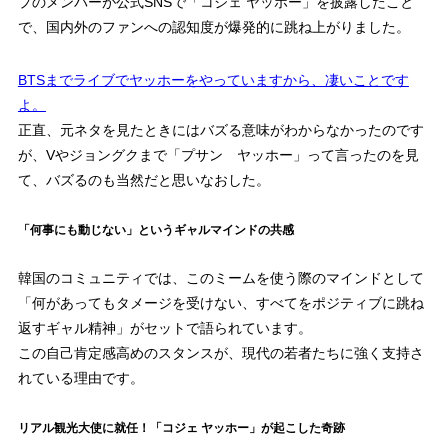
プのメンバーが公式SNSで「コジェ ヤッホー」を披露したこと
で、国内外のファンへの認知度が爆発的に跳ね上がりました。
BTSまでライブでヤッホーをやっていますから、凄いことです
よ。
正直、元ネタを見たときにはバズる意味がわからなかったのです
が、Vやジョングクまで「プサン ヤッホー」って言ったのを見
て、バズるのも当然だと思いなおした。
「何事にも動じない」というギャルマインドの共感
韓国のコミュニティでは、このミームを使う際のマインドとして
「何があってもタメージを受けない、すべてをポジティブに跳ね
返すギャル精神」がセットで語られています。
この自己肯定感高めのスタンスが、現代の若者たちに強く支持さ
れている理由です。
リアル観光大使に就任！「コジェ ヤッホー」が起こした奇跡