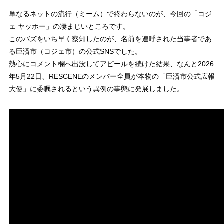
単なるネットの流行（ミーム）で終わらないのが、今回の「コジ
ェ ヤッホー」の凄まじいところです。
このバズをいち早く察知したのが、名前を連呼された当事者であ
る巨済市（コジェ市）の公式SNSでした。
熱心にコメント欄へ出没してアピールを続けた結果、なんと2026
年5月22日、RESCENEのメンバー全員が本物の「巨済市公式広報
大使」に委嘱されるという異例の事態に発展しました。