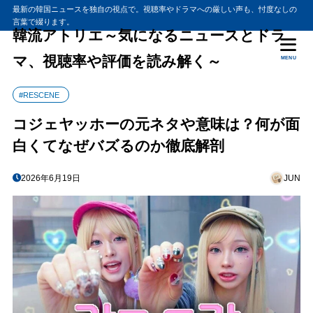
最新の韓国ニュースを独自の視点で。視聴率やドラマへの厳しい声も、忖度なしの
言葉で綴ります。
韓流アトリエ～気になるニュースとドラ
マ、視聴率や評価を読み解く～
MENU
#RESCENE
コジェヤッホーの元ネタや意味は？何が面
白くてなぜバズるのか徹底解剖
2026年6月19日
JUN