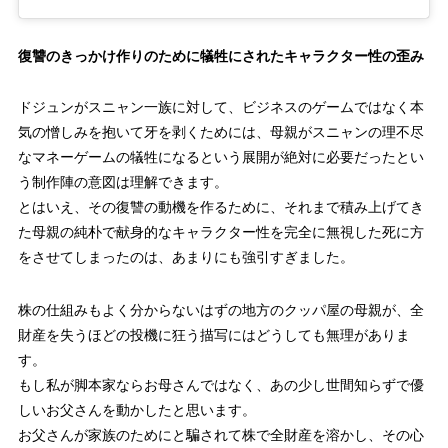
復讐のきっかけ作りのために犠牲にされたキャラクター性の歪み
ドジュンがスニャン一族に対して、ビジネスのゲームではなく本
気の憎しみを抱いて牙を剥くためには、母親がスニャンの理不尽
なマネーゲームの犠牲になるという展開が絶対に必要だったとい
う制作陣の意図は理解できます。
とはいえ、その復讐の動機を作るために、それまで積み上げてき
た母親の純朴で献身的なキャラクター性を完全に無視した死に方
をさせてしまったのは、あまりにも強引すぎました。
株の仕組みもよく分からないはずの地方のクッパ屋の母親が、全
財産を失うほどの投機に狂う描写にはどうしても無理がありま
す。
もし私が脚本家ならお母さんではなく、あの少し世間知らずで優
しいお父さんを動かしたと思います。
お父さんが家族のためにと騙されて株で全財産を溶かし、その心