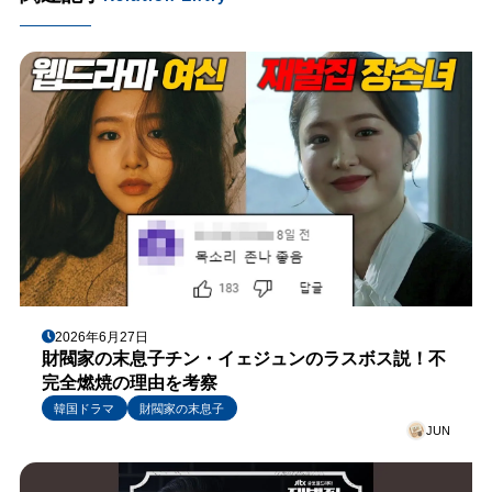
2026年6月27日
財閥家の末息子チン・イェジュンのラスボス説！不
完全燃焼の理由を考察
韓国ドラマ
財閥家の末息子
JUN