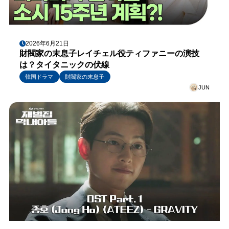
2026年6月21日
財閥家の末息子レイチェル役ティファニーの演技
は？タイタニックの伏線
韓国ドラマ
財閥家の末息子
JUN