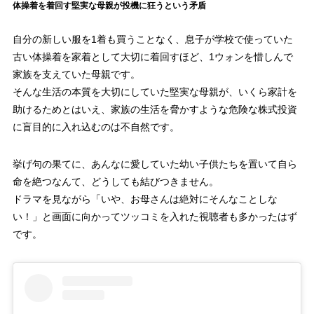
体操着を着回す堅実な母親が投機に狂うという矛盾
自分の新しい服を1着も買うことなく、息子が学校で使っていた
古い体操着を家着として大切に着回すほど、1ウォンを惜しんで
家族を支えていた母親です。
そんな生活の本質を大切にしていた堅実な母親が、いくら家計を
助けるためとはいえ、家族の生活を脅かすような危険な株式投資
に盲目的に入れ込むのは不自然です。
挙げ句の果てに、あんなに愛していた幼い子供たちを置いて自ら
命を絶つなんて、どうしても結びつきません。
ドラマを見ながら「いや、お母さんは絶対にそんなことしな
い！」と画面に向かってツッコミを入れた視聴者も多かったはず
です。