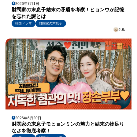
2026年7月1日
財閥家の末息子結末の矛盾を考察！ヒョンウが記憶
を忘れた謎とは
韓国ドラマ
財閥家の末息子
JUN
2026年6月20日
財閥家の末息子モヒョンミンの魅力と結末の物足り
なさを徹底考察！