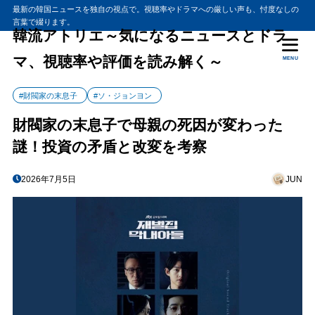
最新の韓国ニュースを独自の視点で。視聴率やドラマへの厳しい声も、忖度なしの
言葉で綴ります。
韓流アトリエ～気になるニュースとドラ
マ、視聴率や評価を読み解く～
MENU
#財閥家の末息子
#ソ・ジョンヨン
財閥家の末息子で母親の死因が変わった
謎！投資の矛盾と改変を考察
2026年7月5日
JUN