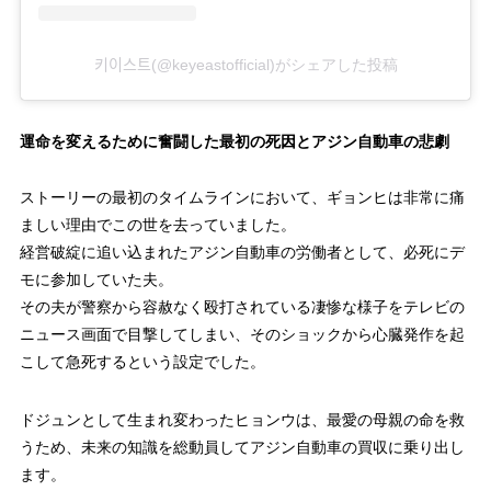
키이스트(@keyeastofficial)がシェアした投稿
運命を変えるために奮闘した最初の死因とアジン自動車の悲劇
ストーリーの最初のタイムラインにおいて、ギョンヒは非常に痛
ましい理由でこの世を去っていました。
経営破綻に追い込まれたアジン自動車の労働者として、必死にデ
モに参加していた夫。
その夫が警察から容赦なく殴打されている凄惨な様子をテレビの
ニュース画面で目撃してしまい、そのショックから心臓発作を起
こして急死するという設定でした。
ドジュンとして生まれ変わったヒョンウは、最愛の母親の命を救
うため、未来の知識を総動員してアジン自動車の買収に乗り出し
ます。