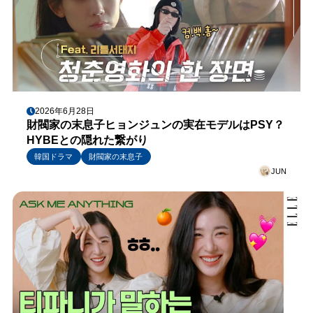
2026年6月28日
財閥家の末息子ヒョンジュンの実在モデルはPSY？
HYBEとの隠れた繋がり
韓国ドラマ
財閥家の末息子
JUN