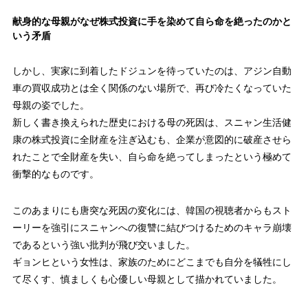
献身的な母親がなぜ株式投資に手を染めて自ら命を絶ったのかと
いう矛盾
しかし、実家に到着したドジュンを待っていたのは、アジン自動
車の買収成功とは全く関係のない場所で、再び冷たくなっていた
母親の姿でした。
新しく書き換えられた歴史における母の死因は、スニャン生活健
康の株式投資に全財産を注ぎ込むも、企業が意図的に破産させら
れたことで全財産を失い、自ら命を絶ってしまったという極めて
衝撃的なものです。
このあまりにも唐突な死因の変化には、韓国の視聴者からもスト
ーリーを強引にスニャンへの復讐に結びつけるためのキャラ崩壊
であるという強い批判が飛び交いました。
ギョンヒという女性は、家族のためにどこまでも自分を犠牲にし
て尽くす、慎ましくも心優しい母親として描かれていました。