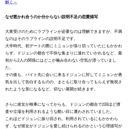
解く～
なぜ惹かれ合うのか分からない説明不足の恋愛描写
大衆受けのためにラブラインが必要なのは理解できますが、不満
なのはそのラブラインの説明不足です。
大学時代、初デートの際にミニョンが張り切っていたにもかかわ
らず、ドジュンの都合で不快な集まりに連れていかれるなど、最
初から2人の関係にはどこか噛み合わない空気が漂っていまし
た。
その後も、バイト先に会いに来るドジュンに対してミニョンが勇
気を出して告白するものの、まともに取り合ってもらえず無視さ
れたような形になるなど、切ない展開が続きます。
さらに彼女が検事になってからも、ドジュンの都合で2回ほど捜
査や立場を利用されるような酷い目に遭わされていました。
これほどドジュンに振り回され、利用されているにもかかわら
ず、なぜ彼女がドジュンを愛し続けられるのかという心理描写が