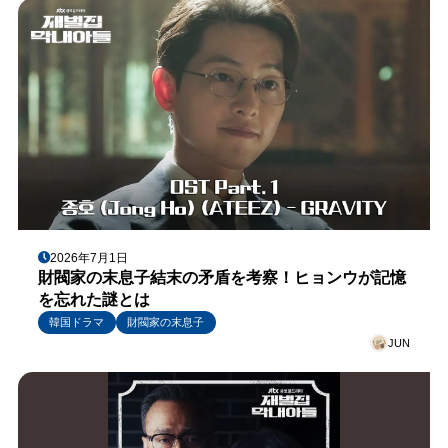
2026年7月1日
財閥家の末息子結末の矛盾を考察！ヒョンウが記憶
を忘れた謎とは
韓国ドラマ
財閥家の末息子
JUN