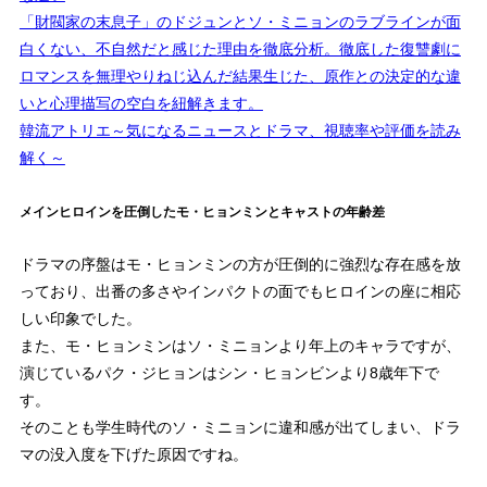
「財閥家の末息子」のドジュンとソ・ミニョンのラブラインが面
白くない、不自然だと感じた理由を徹底分析。徹底した復讐劇に
ロマンスを無理やりねじ込んだ結果生じた、原作との決定的な違
いと心理描写の空白を紐解きます。
韓流アトリエ～気になるニュースとドラマ、視聴率や評価を読み
解く～
メインヒロインを圧倒したモ・ヒョンミンとキャストの年齢差
ドラマの序盤はモ・ヒョンミンの方が圧倒的に強烈な存在感を放
っており、出番の多さやインパクトの面でもヒロインの座に相応
しい印象でした。
また、モ・ヒョンミンはソ・ミニョンより年上のキャラですが、
演じているパク・ジヒョンはシン・ヒョンビンより8歳年下で
す。
そのことも学生時代のソ・ミニョンに違和感が出てしまい、ドラ
マの没入度を下げた原因ですね。