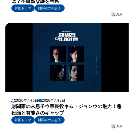
は？不自然な謎を考察
韓国ドラマ
財閥家の末息子
JUN
2026年7月6日
2026年7月8日
財閥家の末息子ウ室長役キム・ジョンウの魅力！悪
役顔と有能さのギャップ
韓国ドラマ
財閥家の末息子
JUN