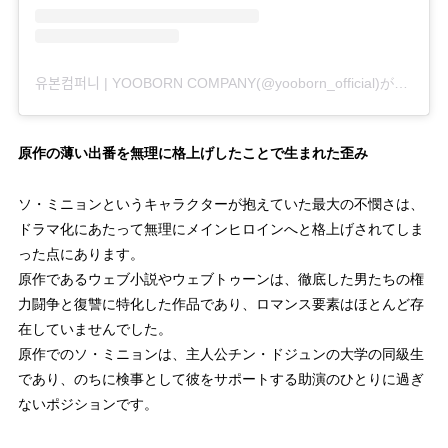
유본컴퍼니 | YOOBORN COMPANY(@yooborn_official)がシェアした投稿
原作の薄い出番を無理に格上げしたことで生まれた歪み
ソ・ミニョンというキャラクターが抱えていた最大の不憫さは、
ドラマ化にあたって無理にメインヒロインへと格上げされてしま
った点にあります。
原作であるウェブ小説やウェブトゥーンは、徹底した男たちの権
力闘争と復讐に特化した作品であり、ロマンス要素はほとんど存
在していませんでした。
原作でのソ・ミニョンは、主人公チン・ドジュンの大学の同級生
であり、のちに検事として彼をサポートする助演のひとりに過ぎ
ないポジションです。