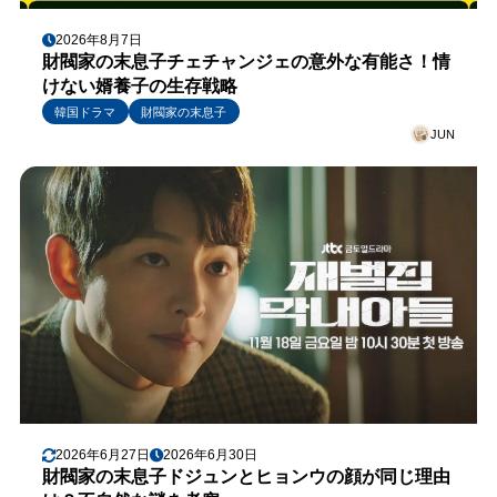
2026年8月7日
財閥家の末息子チェチャンジェの意外な有能さ！情
けない婿養子の生存戦略
韓国ドラマ
財閥家の末息子
JUN
2026年6月27日
2026年6月30日
財閥家の末息子ドジュンとヒョンウの顔が同じ理由