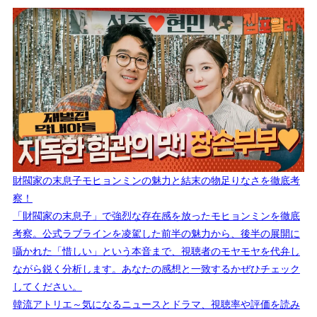
財閥家の末息子モヒョンミンの魅力と結末の物足りなさを徹底考
察！
「財閥家の末息子」で強烈な存在感を放ったモヒョンミンを徹底
考察。公式ラブラインを凌駕した前半の魅力から、後半の展開に
囁かれた「惜しい」という本音まで、視聴者のモヤモヤを代弁し
ながら鋭く分析します。あなたの感想と一致するかぜひチェック
してください。
韓流アトリエ～気になるニュースとドラマ、視聴率や評価を読み