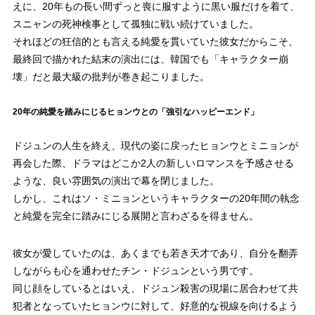
えに、20年もの長い間ずっと喪に服すように黒い服だけを着て、
スニャンの死神検事として孤独に戦い続けていました。
それほどの狂信的とも言える純愛を貫いていた彼女だからこそ、
最終回で描かれた結末の演出には、韓国でも「キャラクター崩
壊」だと最大級の批判が巻き起こりました。
20年の純愛を踏みにじるヒョンウとの「強引なハッピーエンド」
ドジュンの人生を終え、現代の姿に戻ったヒョンウとミニョンが
再会した際、ドラマはどこか2人の新しいロマンスを予感させる
ような、良い雰囲気の演出で幕を閉じました。
しかし、これはソ・ミニョンというキャラクターの20年間の執念
と純愛を完全に踏みにじる展開と言わざるを得ません。
彼女が愛していたのは、あくまでも若き天才であり、自分を翻弄
しながらも心を通わせたチン・ドジュンという男です。
同じ顔をしているとはいえ、ドジュン殺害の現場に居合わせて共
犯者となっていたヒョンウに対して、好意的な視線を向けるよう