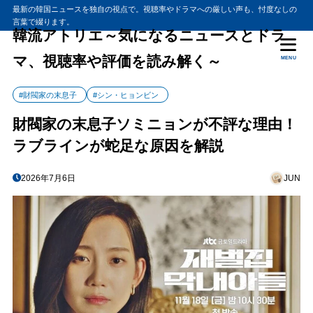
最新の韓国ニュースを独自の視点で。視聴率やドラマへの厳しい声も、忖度なしの
言葉で綴ります。
韓流アトリエ～気になるニュースとドラ
マ、視聴率や評価を読み解く～
MENU
#財閥家の末息子
#シン・ヒョンビン
財閥家の末息子ソミニョンが不評な理由！
ラブラインが蛇足な原因を解説
2026年7月6日
JUN