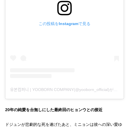
この投稿をInstagramで見る
유본컴퍼니 | YOOBORN COMPANY(@yooborn_official)がシェアした投稿
20年の純愛を台無しにした最終回のヒョンウとの接近
ドジュンが悲劇的な死を遂げたあと、ミニョンは彼への深い愛ゆ