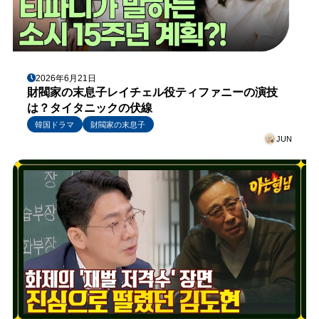
2026年6月21日
財閥家の末息子レイチェル役ティファニーの演技
は？タイタニックの伏線
韓国ドラマ
財閥家の末息子
JUN